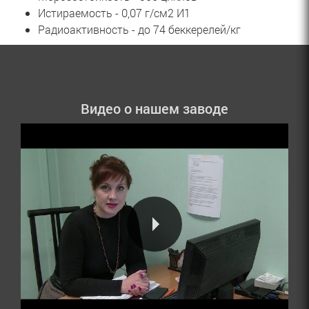
Истираемость - 0,07 г/см2 И1
Радиоактивность - до 74 беккерелей/кг
Видео о нашем заводе