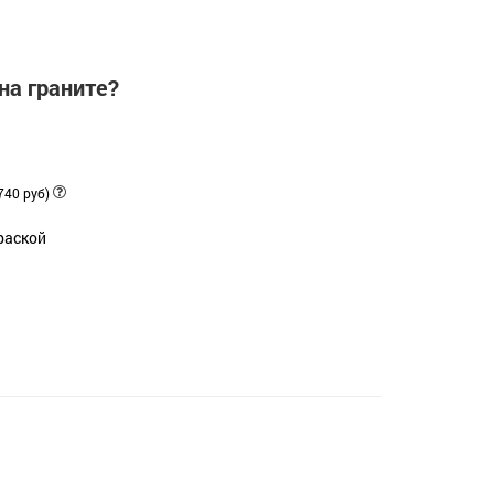
на граните?
740 руб)
раской