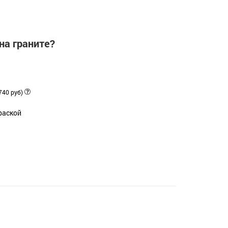
на граните?
740 руб)
раской