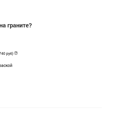
на граните?
740 руб)
раской